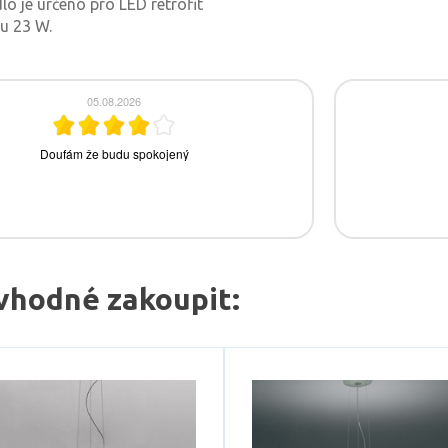
lo je určeno pro LED retrofit
u 23 W.
vhodné zakoupit: