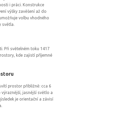
osti i práci. Konstrukce
ení výšky zavěšení až do
ž umožňuje volbu vhodného
 světla.
ti. Při světelném toku 1417
rostory, kde zajistí příjemné
ostoru
ítí prostor přibližně: cca 6
výraznější, jasnější světlo a
sledek je orientační a závisí
a.