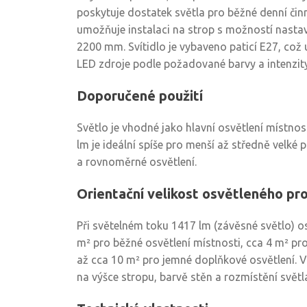
poskytuje dostatek světla pro běžné denní činn
umožňuje instalaci na strop s možností nastav
2200 mm. Svítidlo je vybaveno paticí E27, co
LED zdroje podle požadované barvy a intenzity
Doporučené použití
Světlo je vhodné jako hlavní osvětlení místnos
lm je ideální spíše pro menší až středně velké p
a rovnoměrné osvětlení.
Orientační velikost osvětleného pr
Při světelném toku 1417 lm (závěsné světlo) osv
m² pro běžné osvětlení místnosti, cca 4 m² pro 
až cca 10 m² pro jemné doplňkové osvětlení. Vý
na výšce stropu, barvě stěn a rozmístění světl