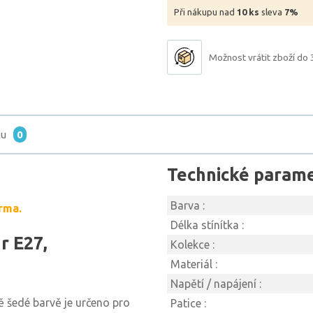
Při nákupu nad
10 ks
sleva
7%
Možnost vrátit zboží do 
tu
0
Technické param
Barva :
rma.
Délka stínítka :
r E27,
Kolekce :
Materiál :
Napětí / napájení :
 šedé barvě je určeno pro
Patice :