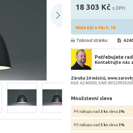
18 303 Kč
s DPH
Může být u Vás 5. 10.
Tisknout stránku
A24
Potřebujete rad
Kontaktujte nás 
Záruka 24 měsíců
www.zarovky
Kód: A240600
EAN: 8052993020
Množstevní sleva
Při nákupu nad
3 ks
sleva
3%
Při nákupu nad
5 ks
sleva
5%