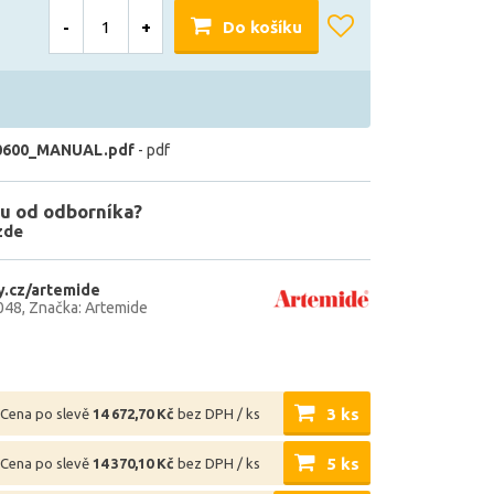
-
+
Do košíku
0600_MANUAL.pdf
- pdf
u od odborníka?
zde
.cz/artemide
048
Značka: Artemide
3 ks
Cena po slevě
14 672,70 Kč
bez DPH / ks
5 ks
Cena po slevě
14 370,10 Kč
bez DPH / ks