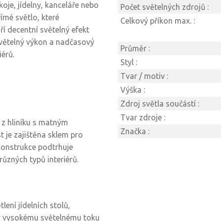
koje, jídelny, kanceláře nebo
Počet světelných zdrojů :
ímé světlo, které
Celkový příkon max. :
í decentní světelný efekt
světelný výkon a nadčasový
Průměr :
érů.
Styl :
Tvar / motiv :
Výška :
Zdroj světla součástí :
Tvar zdroje :
 z hliníku s matným
Značka :
t je zajištěna sklem pro
konstrukce podtrhuje
ůzných typů interiérů.
lení jídelních stolů,
íky vysokému světelnému toku