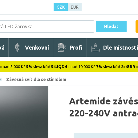
CZK
EUR
Hledat
vá
Venkovní
Profi
Dle místnosti
:: nad 5 000 Kč
5%
sleva kód
54UQD4
:: nad 10 000 Kč
7%
sleva kód
2c43RR
:
Závěsná svítidla se stínidlem
Artemide závěs
220-240V antra