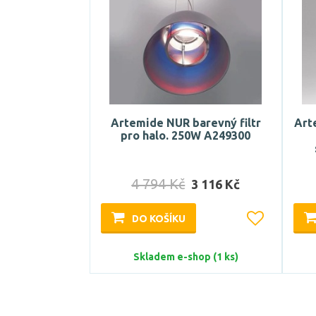
Artemide NUR barevný filtr
Art
pro halo. 250W A249300
4 794 Kč
3 116 Kč
DO KOŠÍKU
Skladem e-shop (1 ks)