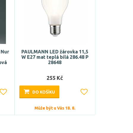
 Nur
PAULMANN LED žárovka 11,5
W E27 mat teplá bílá 286.48 P
ová
28648
255 Kč
DO KOŠÍKU
Může být u Vás 18. 8.