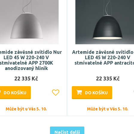
emide závěsné svítidlo Nur
Artemide závěsné svítidlo
LED 45 W 220-240 V
LED 45 W 220-240 V
stmívatelné APP 2700K
stmívatelné APP antracit
anodizovaný hliník
22 335 Kč
22 335 Kč
DO KOŠÍKU
DO KOŠÍKU
Může být u Vás 5. 10.
Může být u Vás 5. 10.
Načíst další