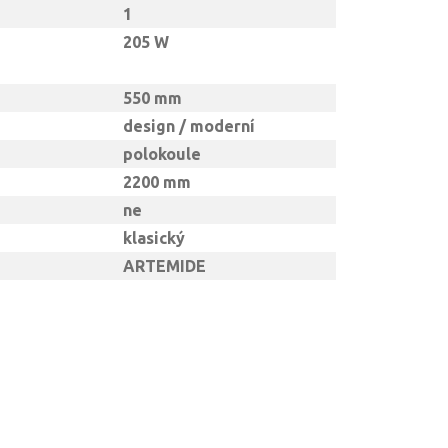
1
205 W
550 mm
design / moderní
polokoule
2200 mm
ne
klasický
ARTEMIDE