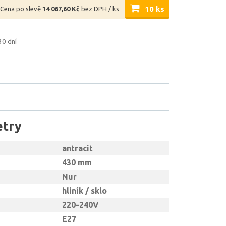
10 ks
Cena po slevě
14 067,60 Kč
bez DPH / ks
30 dní
etry
antracit
430 mm
Nur
hliník / sklo
220-240V
E27