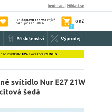
Registrace
|
Přihlásit se
Pro
dopravu zdarma
zbývá
0 Kč
nakoupit za 1 500 Kč
0
Příslušenství
Výprodej
: nad 20 000 Kč
10%
sleva kód
R9HNHG
né svítidlo Nur E27 21W
citová šedá