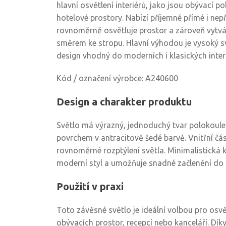
hlavní osvětlení interiérů, jako jsou obývací po
hotelové prostory. Nabízí příjemné přímé i nepř
rovnoměrně osvětluje prostor a zároveň vytvář
směrem ke stropu. Hlavní výhodou je vysoký 
design vhodný do moderních i klasických interi
Kód / označení výrobce: A240600
Design a charakter produktu
Světlo má výrazný, jednoduchý tvar polokoule
povrchem v antracitově šedé barvě. Vnitřní čás
rovnoměrné rozptýlení světla. Minimalistická 
moderní styl a umožňuje snadné začlenění do r
Použití v praxi
Toto závěsné světlo je ideální volbou pro osvět
obývacích prostor, recepcí nebo kanceláří. D