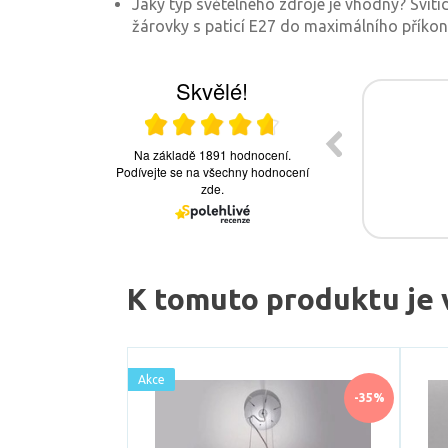
Jaký typ světelného zdroje je vhodný? Svítid
žárovky s paticí E27 do maximálního příkon
K tomuto produktu je 
Akce
-35%