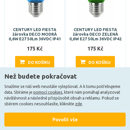
CENTURY LED FIESTA
CENTURY LED FIESTA
žárovka DECO MODRÁ
žárovka DECO ZELENÁ
0,6W E27 50Lm 36VDC IP41
0,6W E27 50Lm 36VDC IP42
175 Kč
175 Kč
DO KOŠÍKU
DO KOŠÍKU
Než budete pokračovat
Může být u Vás 18. 9.
Může být u Vás 18. 9.
Snažíme se náš web neustále vylepšovat. A k tomu potřebujeme
data. Sbíráme je
pomocí cookies
, které nám pomáhají analyzovat
návštěvnost a následně přizpůsobit obsah a reklamu. Pokud se
sběrem cookies nesouhlasíte, klikněte
zde
.
Povolit vše