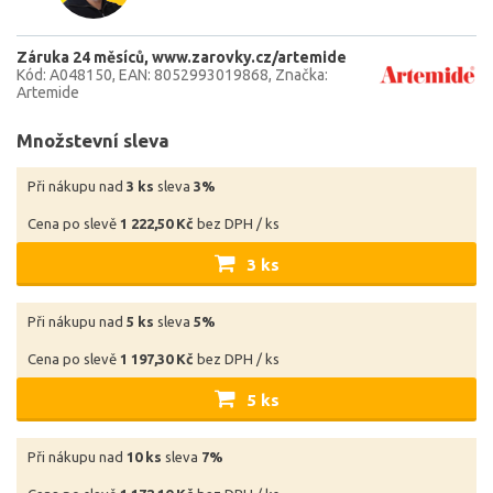
Záruka 24 měsíců
www.zarovky.cz/artemide
Kód: A048150
EAN: 8052993019868
Značka:
Artemide
Množstevní sleva
Při nákupu nad
3 ks
sleva
3%
Cena po slevě
1 222,50 Kč
bez DPH / ks
3 ks
Při nákupu nad
5 ks
sleva
5%
Cena po slevě
1 197,30 Kč
bez DPH / ks
5 ks
Při nákupu nad
10 ks
sleva
7%