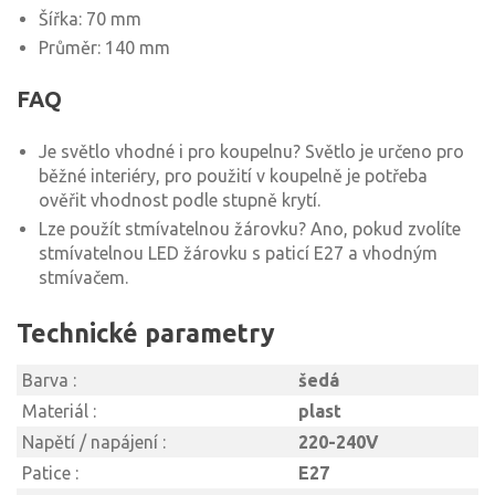
Šířka: 70 mm
Průměr: 140 mm
FAQ
Je světlo vhodné i pro koupelnu? Světlo je určeno pro
běžné interiéry, pro použití v koupelně je potřeba
ověřit vhodnost podle stupně krytí.
Lze použít stmívatelnou žárovku? Ano, pokud zvolíte
stmívatelnou LED žárovku s paticí E27 a vhodným
stmívačem.
Technické parametry
Barva :
šedá
Materiál :
plast
Napětí / napájení :
220-240V
Patice :
E27