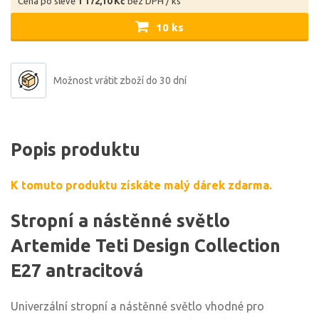
Cena po slevě
1 172,10 Kč
bez DPH / ks
10 ks
Možnost vrátit zboží do 30 dní
Popis produktu
K tomuto produktu získáte malý dárek zdarma.
Stropní a nástěnné světlo
Artemide Teti Design Collection
E27 antracitová
Univerzální stropní a nástěnné světlo vhodné pro