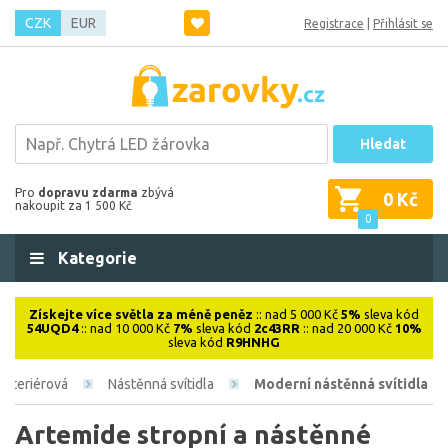
CZK
EUR
Registrace
|
Přihlásit se
Hledat
Pro
dopravu zdarma
zbývá
0 Kč
nakoupit za 1 500 Kč
0
Kategorie
Získejte více světla za méně peněz
:: nad 5 000 Kč
5%
sleva kód
54UQD4
:: nad 10 000 Kč
7%
sleva kód
2c43RR
:: nad 20 000 Kč
10%
sleva kód
R9HNHG
Interiérová
Nástěnná svítidla
Moderní nástěnná svítidla
Artemide stropní a nástěnné