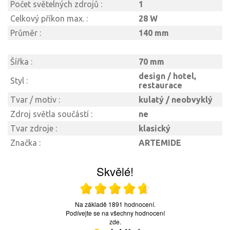
Počet světelných zdrojů :
1
Celkový příkon max. :
28 W
Průměr :
140 mm
Šířka :
70 mm
design / hotel,
Styl :
restaurace
Tvar / motiv :
kulatý / neobvyklý
Zdroj světla součástí :
ne
Tvar zdroje :
klasický
Značka :
ARTEMIDE