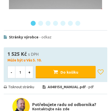
Stránky výrobce
- odkaz
1 525 Kč
s DPH
Může být u Vás 5. 10.
-
+
Do košíku
Tisknout stránku
A048150_MANUAL.pdf
- pdf
Potřebujete radu od odborníka?
Kontaktujte nás zde