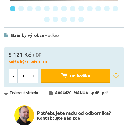
Stránky výrobce
- odkaz
5 121 Kč
s DPH
Může být u Vás 1. 10.
-
+
Do košíku
Tisknout stránku
A004420_MANUAL.pdf
- pdf
Potřebujete radu od odborníka?
Kontaktujte nás zde