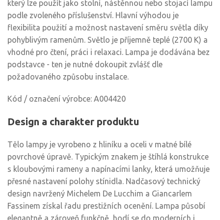
který lze použít jako stolní, nástěnnou nebo stojací lampu
podle zvoleného příslušenství. Hlavní výhodou je
flexibilita použití a možnost nastavení směru světla díky
pohyblivým ramenům. Světlo je příjemně teplé (2700 K) a
vhodné pro čtení, práci i relaxaci. Lampa je dodávána bez
podstavce - ten je nutné dokoupit zvlášť dle
požadovaného způsobu instalace.
Kód / označení výrobce: A004420
Design a charakter produktu
Tělo lampy je vyrobeno z hliníku a oceli v matné bílé
povrchové úpravě. Typickým znakem je štíhlá konstrukce
s kloubovými rameny a napínacími lanky, která umožňuje
přesné nastavení polohy stínidla. Nadčasový technický
design navržený Michelem De Lucchim a Giancarlem
Fassinem získal řadu prestižních ocenění. Lampa působí
elegantně a zároveň funkčně, hodí se do moderních i