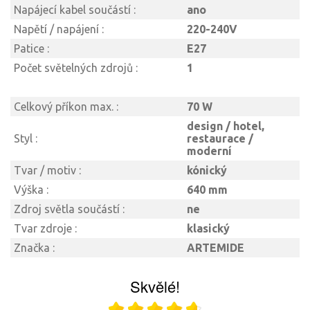
Napájecí kabel součástí :
ano
Napětí / napájení :
220-240V
Patice :
E27
Počet světelných zdrojů :
1
Celkový příkon max. :
70 W
design / hotel,
Styl :
restaurace /
moderní
Tvar / motiv :
kónický
Výška :
640 mm
Zdroj světla součástí :
ne
Tvar zdroje :
klasický
Značka :
ARTEMIDE