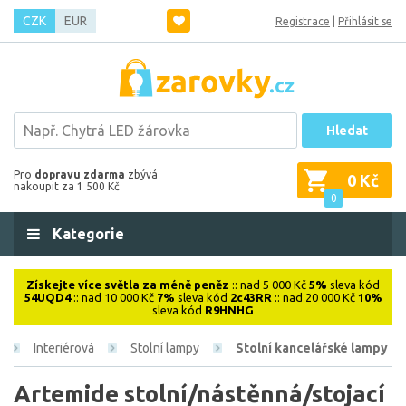
CZK
EUR
Registrace
|
Přihlásit se
Hledat
Pro
dopravu zdarma
zbývá
0 Kč
nakoupit za 1 500 Kč
0
Kategorie
Získejte více světla za méně peněz
:: nad 5 000 Kč
5%
sleva kód
54UQD4
:: nad 10 000 Kč
7%
sleva kód
2c43RR
:: nad 20 000 Kč
10%
sleva kód
R9HNHG
Interiérová
Stolní lampy
Stolní kancelářské lampy
Artemide stolní/nástěnná/stojací