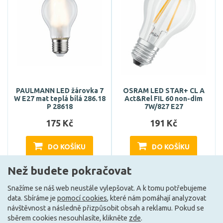
PAULMANN LED žárovka 7
OSRAM LED STAR+ CL A
W E27 mat teplá bílá 286.18
Act&Rel FIL 60 non-dim
P 28618
7W/827 E27
175 Kč
191 Kč
DO KOŠÍKU
DO KOŠÍKU
Než budete pokračovat
Skladem e-shop (1 ks)
Může být u Vás 17. 8.
Snažíme se náš web neustále vylepšovat. A k tomu potřebujeme
data. Sbíráme je
pomocí cookies
, které nám pomáhají analyzovat
návštěvnost a následně přizpůsobit obsah a reklamu. Pokud se
E
E
sběrem cookies nesouhlasíte, klikněte
zde
.