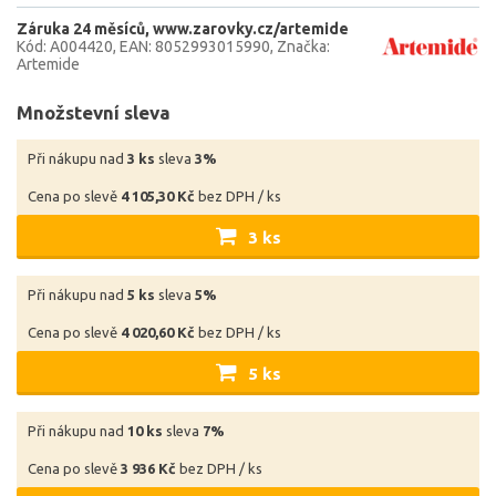
Záruka 24 měsíců
www.zarovky.cz/artemide
Kód: A004420
EAN: 8052993015990
Značka:
Artemide
Množstevní sleva
Při nákupu nad
3 ks
sleva
3%
Cena po slevě
4 105,30 Kč
bez DPH / ks
3 ks
Při nákupu nad
5 ks
sleva
5%
Cena po slevě
4 020,60 Kč
bez DPH / ks
5 ks
Při nákupu nad
10 ks
sleva
7%
Cena po slevě
3 936 Kč
bez DPH / ks