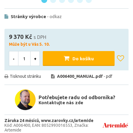
Stránky výrobce
- odkaz
9 370 Kč
s DPH
Může být u Vás 5. 10.
-
+
Do košíku
Tisknout stránku
A006400_MANUAL.pdf
- pdf
Potřebujete radu od odborníka?
Kontaktujte nás zde
Záruka 24 měsíců
www.zarovky.cz/artemide
Kód: A006400
EAN: 8052993016553
Značka:
Artemide