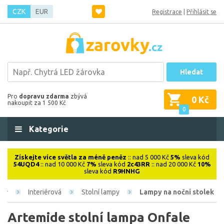
CZK
EUR
Registrace
|
Přihlásit se
Hledat
Pro
dopravu zdarma
zbývá
0 Kč
nakoupit za 1 500 Kč
0
Kategorie
Získejte více světla za méně peněz
:: nad 5 000 Kč
5%
sleva kód
54UQD4
:: nad 10 000 Kč
7%
sleva kód
2c43RR
:: nad 20 000 Kč
10%
sleva kód
R9HNHG
Interiérová
Stolní lampy
Lampy na noční stolek
Artemide stolní lampa Onfale