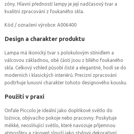
zóny. Hlavní předností lampy je její nadčasový tvar a
kvalitní zpracování z foukaného skla.
Kód / označení výrobce: A006400
Design a charakter produktu
Lampa má ikonický tvar s polokulovým stínidlem a
válcovou základnou, obě části jsou z bílého foukaného
skla. Celkový vzhled působí čistě a elegantně, hodí se do
moderních i klasických interiérů. Precizní zpracování
podtrhuje luxusní charakter tohoto designového kousku.
Použití v praxi
Onfale Piccolo je ideální jako doplňkové světlo do
ložnice, obývacího pokoje nebo pracovny. Poskytuje
měkké, neoslňující světlo, které navozuje příjemnou
atmosféru a zároveň slouží jako stylový dekorativní