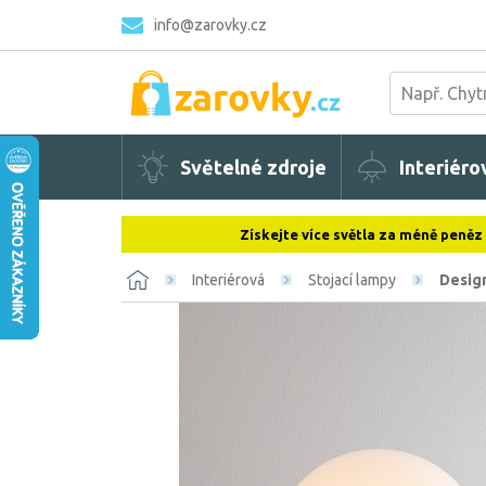
info@zarovky.cz
Světelné zdroje
Interiéro
Získejte více světla za méně peněz
Interiérová
Stojací lampy
Desig