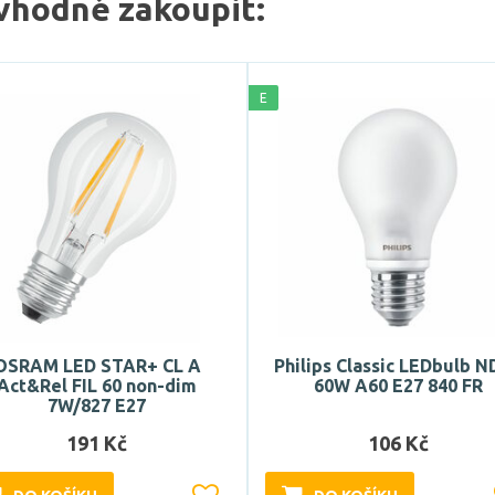
vhodné zakoupit:
E
OSRAM LED STAR+ CL A
Philips Classic LEDbulb N
Act&Rel FIL 60 non-dim
60W A60 E27 840 FR
7W/827 E27
191 Kč
106 Kč