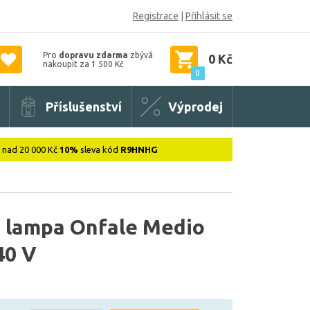
Registrace
|
Přihlásit se
Pro
dopravu zdarma
zbývá
0 Kč
nakoupit za 1 500 Kč
0
Příslušenství
Výprodej
: nad 20 000 Kč
10%
sleva kód
R9HNHG
í lampa Onfale Medio
40 V