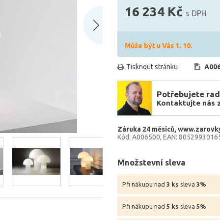
16 234 Kč
s DPH
Může být u Vás 1. 10.
Tisknout stránku
A00
Potřebujete rad
Kontaktujte nás 
Záruka 24 měsíců
www.zarovky
Kód: A006500
EAN: 8052993016
Množstevní sleva
Při nákupu nad
3 ks
sleva
3%
Při nákupu nad
5 ks
sleva
5%