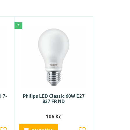
E
D 7-
Philips LED Classic 60W E27
827 FR ND
106 Kč