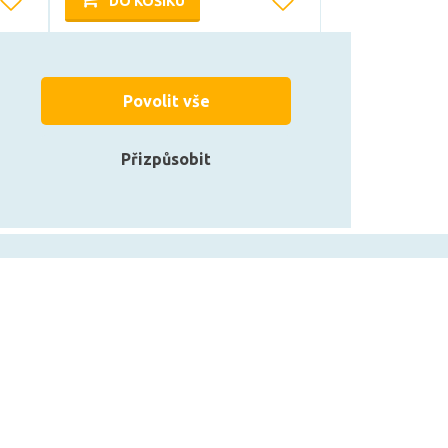
DO KOŠÍKU
Může být u Vás 7. 8.
Povolit vše
Přizpůsobit
zarovky.cz