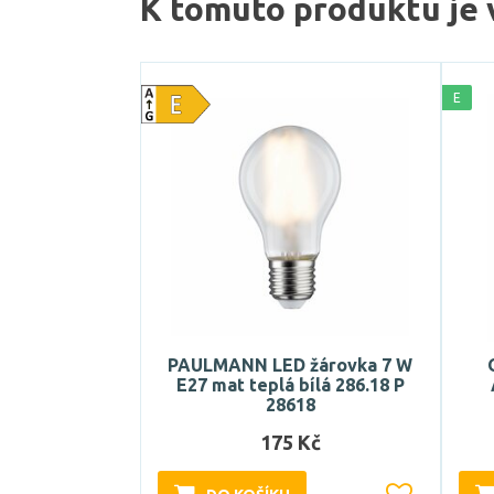
K tomuto produktu je 
E
PAULMANN LED žárovka 7 W
E27 mat teplá bílá 286.18 P
28618
175 Kč