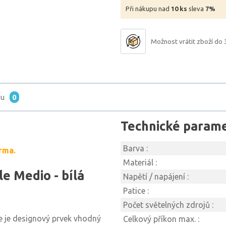
Při nákupu nad
10 ks
sleva
7%
Možnost vrátit zboží do 
tu
0
Technické param
Barva :
rma.
Materiál :
e Medio - bílá
Napětí / napájení :
Patice :
Počet světelných zdrojů :
e je designový prvek vhodný
Celkový příkon max. :