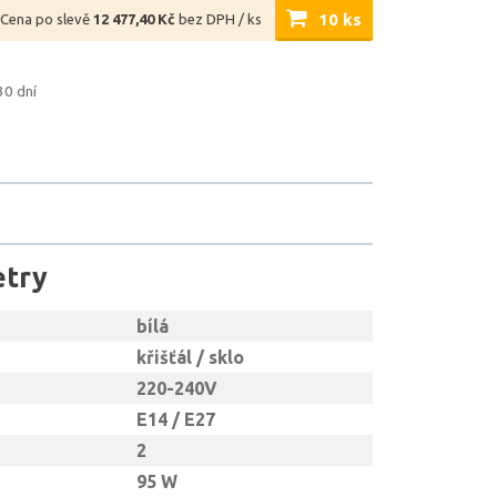
10 ks
Cena po slevě
12 477,40 Kč
bez DPH / ks
30 dní
etry
bílá
křišťál / sklo
220-240V
E14 / E27
2
95 W