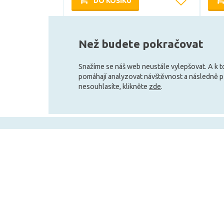
DO KOŠÍKU
Skladem e-shop (1 ks)
Než budete pokračovat
Snažíme se náš web neustále vylepšovat. A k 
pomáhají analyzovat návštěvnost a následně 
nesouhlasíte, klikněte
zde
.
+420 727 800 069
Po-Pá 9:30 - 11:30, 12:30 - 16:00
Vše o nákupu
Obchodní infor
Doprava a platba
Velkoobchod
Obchodní podmínky
Služby pro zákazní
Reklamační podmínky
Affiliate program