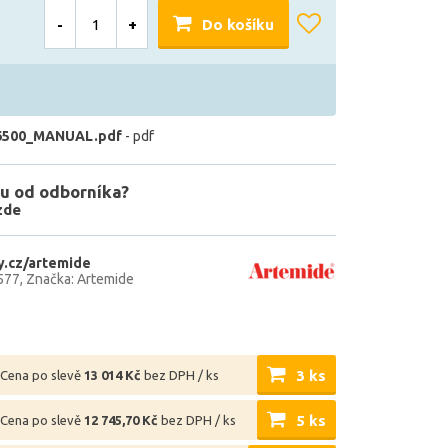
-
+
Do košíku
6500_MANUAL.pdf
- pdf
u od odborníka?
zde
.cz/artemide
577
Značka: Artemide
3 ks
Cena po slevě
13 014 Kč
bez DPH / ks
5 ks
Cena po slevě
12 745,70 Kč
bez DPH / ks