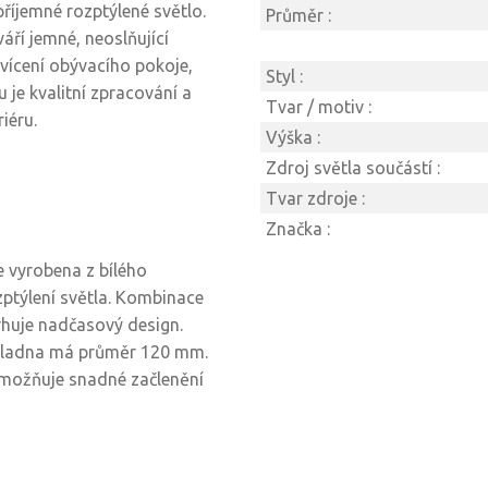
 příjemné rozptýlené světlo.
Průměr :
áří jemné, neoslňující
svícení obývacího pokoje,
Styl :
 je kvalitní zpracování a
Tvar / motiv :
iéru.
Výška :
Zdroj světla součástí :
Tvar zdroje :
Značka :
e vyrobena z bílého
zptýlení světla. Kombinace
rhuje nadčasový design.
kladna má průměr 120 mm.
 umožňuje snadné začlenění