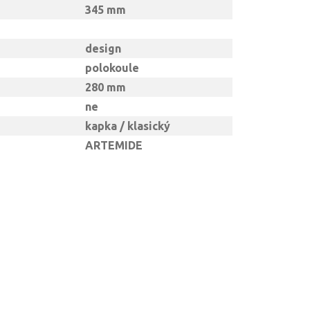
345 mm
design
polokoule
280 mm
ne
kapka / klasický
ARTEMIDE