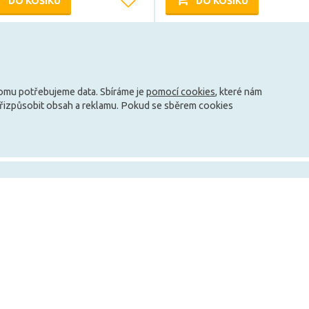
DO KOŠÍKU
DO KOŠÍKU
Může být u Vás 17. 8.
Může být u Vás 7. 8.
Načíst další
tomu potřebujeme data. Sbíráme je
pomocí cookies
, které nám
přizpůsobit obsah a reklamu. Pokud se sběrem cookies
info@zarovky.cz
mace
Technické informace
O nás
Jak ušetřit peníze za svícení?
Kontakty
ky
Jaké jsou typy patic?
O společnosti
Co je to teplota barvy?
Nabídka práce