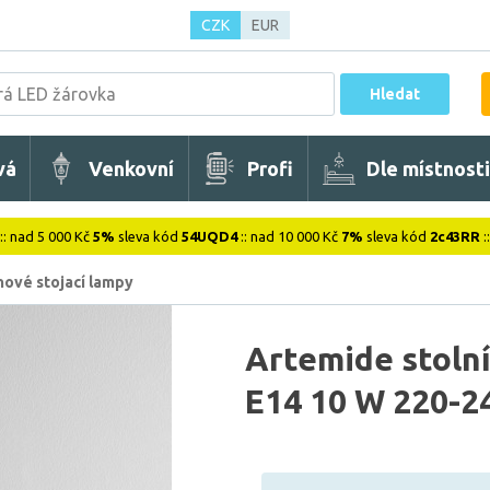
CZK
EUR
Hledat
vá
Venkovní
Profi
Dle místnosti
:: nad 5 000 Kč
5%
sleva kód
54UQD4
:: nad 10 000 Kč
7%
sleva kód
2c43RR
:
nové stojací lampy
Artemide stoln
E14 10 W 220-2