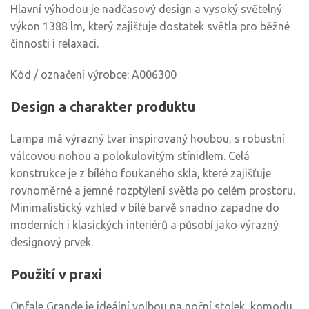
Hlavní výhodou je nadčasový design a vysoký světelný
výkon 1388 lm, který zajišťuje dostatek světla pro běžné
činnosti i relaxaci.
Kód / označení výrobce: A006300
Design a charakter produktu
Lampa má výrazný tvar inspirovaný houbou, s robustní
válcovou nohou a polokulovitým stínidlem. Celá
konstrukce je z bílého foukaného skla, které zajišťuje
rovnoměrné a jemné rozptýlení světla po celém prostoru.
Minimalistický vzhled v bílé barvě snadno zapadne do
moderních i klasických interiérů a působí jako výrazný
designový prvek.
Použití v praxi
Onfale Grande je ideální volbou na noční stolek, komodu