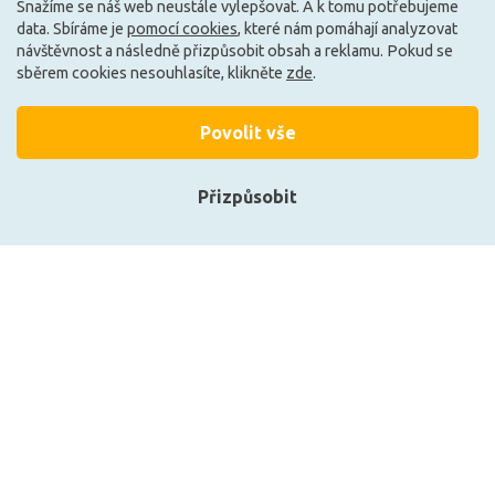
Skladem e-shop (1 ks)
Může být u Vás 19. 8.
Snažíme se náš web neustále vylepšovat. A k tomu potřebujeme
data. Sbíráme je
pomocí cookies
, které nám pomáhají analyzovat
návštěvnost a následně přizpůsobit obsah a reklamu. Pokud se
E
E
sběrem cookies nesouhlasíte, klikněte
zde
.
Povolit vše
Přizpůsobit
Přihlásit se
Registrace
Philips Classic LEDbulb ND
Philips LED Classic 60W E27
7-60W A60 E27 840 FR
827 FR ND
106 Kč
106 Kč
DO KOŠÍKU
DO KOŠÍKU
Zobrazit naše produkty