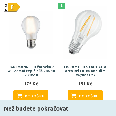
E
PAULMANN LED žárovka 7
OSRAM LED STAR+ CL A
W E27 mat teplá bílá 286.18
Act&Rel FIL 60 non-dim
P 28618
7W/827 E27
175 Kč
191 Kč
DO KOŠÍKU
DO KOŠÍKU
Než budete pokračovat