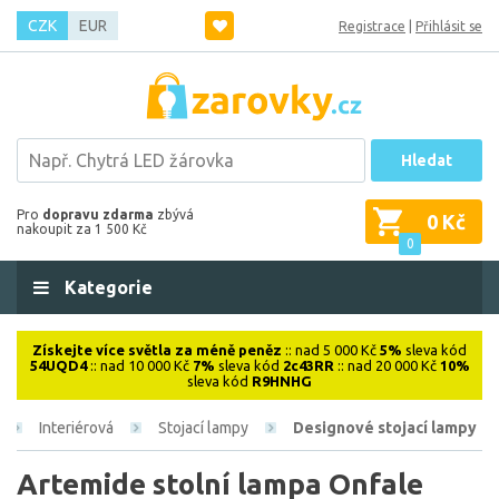
CZK
EUR
Registrace
|
Přihlásit se
Hledat
Pro
dopravu zdarma
zbývá
0 Kč
nakoupit za 1 500 Kč
0
Kategorie
Získejte více světla za méně peněz
:: nad 5 000 Kč
5%
sleva kód
54UQD4
:: nad 10 000 Kč
7%
sleva kód
2c43RR
:: nad 20 000 Kč
10%
sleva kód
R9HNHG
Interiérová
Stojací lampy
Designové stojací lampy
Artemide stolní lampa Onfale