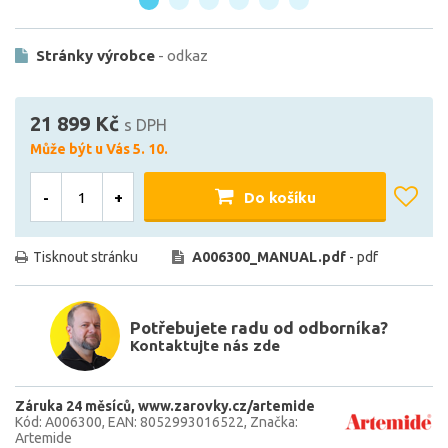
Stránky výrobce
- odkaz
21 899 Kč
s DPH
Může být u Vás 5. 10.
-
+
Do košíku
Tisknout stránku
A006300_MANUAL.pdf
- pdf
Potřebujete radu od odborníka?
Kontaktujte nás zde
Záruka 24 měsíců
www.zarovky.cz/artemide
Kód: A006300
EAN: 8052993016522
Značka:
Artemide