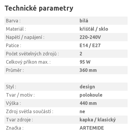
Technické parametry
Barva :
bílá
Materiál :
křišťál / sklo
Napětí / napájení :
220-240V
Patice :
E14 / E27
Počet světelných zdrojů :
2
Celkový příkon max. :
95 W
Průměr :
360 mm
Styl :
design
Tvar / motiv :
polokoule
Výška :
440 mm
Zdroj světla součástí :
ne
Tvar zdroje :
kapka / klasický
Značka :
ARTEMIDE