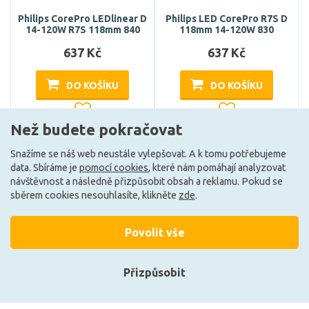
Philips CorePro LEDlinear D
Philips LED CorePro R7S D
14-120W R7S 118mm 840
118mm 14-120W 830
637 Kč
637 Kč
DO KOŠÍKU
DO KOŠÍKU
Než budete pokračovat
Může být u Vás 11. 8.
Může být u Vás 11. 8.
Snažíme se náš web neustále vylepšovat. A k tomu potřebujeme
data. Sbíráme je
pomocí cookies
, které nám pomáhají analyzovat
E
E
návštěvnost a následně přizpůsobit obsah a reklamu. Pokud se
sběrem cookies nesouhlasíte, klikněte
zde
.
Povolit vše
Přizpůsobit