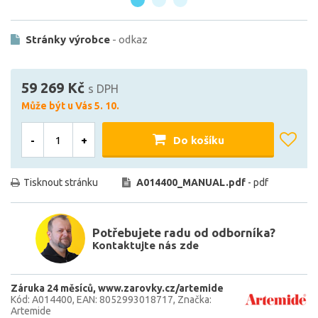
Stránky výrobce
- odkaz
59 269 Kč
s DPH
Může být u Vás 5. 10.
-
+
Do košíku
Tisknout stránku
A014400_MANUAL.pdf
- pdf
Potřebujete radu od odborníka?
Kontaktujte nás zde
Záruka 24 měsíců
www.zarovky.cz/artemide
Kód: A014400
EAN: 8052993018717
Značka:
Artemide