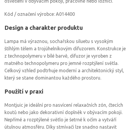
osvětlení v obývacím pokoji, pracovně nebo ložnici.
Kód / označení výrobce: A014400
Design a charakter produktu
Lampa má výraznou, sochařskou siluetu s vysokým
štíhlým tělem a trojúhelníkovým difuzorem. Konstrukce je
z technopolymeru v bílé barvě, difuzor je vyroben z
matného technopolymeru pro jemné rozptýlení světla.
Celkový vzhled podtrhuje moderní a architektonický styl,
který se stane dominantou každého prostoru.
Použití v praxi
Montjuic je ideální pro nasvícení relaxačních zón, čtecích
koutů nebo jako dekorativní doplněk v obývacím pokoji.
Nepřímé a rozptýlené světlo je šetrné k očím a vytváří
útulnou atmosféru. Díky stmívači lze snadno nastavit