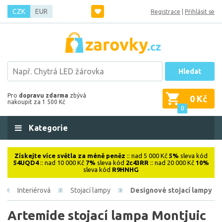
CZK
EUR
Registrace
|
Přihlásit se
Hledat
Pro
dopravu zdarma
zbývá
0 Kč
nakoupit za 1 500 Kč
0
Kategorie
Získejte více světla za méně peněz
:: nad 5 000 Kč
5%
sleva kód
54UQD4
:: nad 10 000 Kč
7%
sleva kód
2c43RR
:: nad 20 000 Kč
10%
sleva kód
R9HNHG
Interiérová
Stojací lampy
Designové stojací lampy
Artemide stojací lampa Montjuic