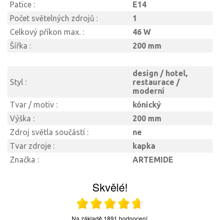
Patice :
E14
Počet světelných zdrojů :
1
Celkový příkon max. :
46 W
Šířka :
200 mm
design / hotel,
Styl :
restaurace /
moderní
Tvar / motiv :
kónický
Výška :
200 mm
Zdroj světla součástí :
ne
Tvar zdroje :
kapka
Značka :
ARTEMIDE