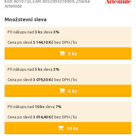
Kód: A010750
EAN: 8052993016904
Značka:
Artemide
Množstevní sleva
Při nákupu nad
3 ks
sleva
3%
Cena po slevě
3 144,10 Kč
bez DPH / ks
3 ks
Při nákupu nad
5 ks
sleva
5%
Cena po slevě
3 079,30 Kč
bez DPH / ks
5 ks
Při nákupu nad
10 ks
sleva
7%
Cena po slevě
3 014,40 Kč
bez DPH / ks
10 ks