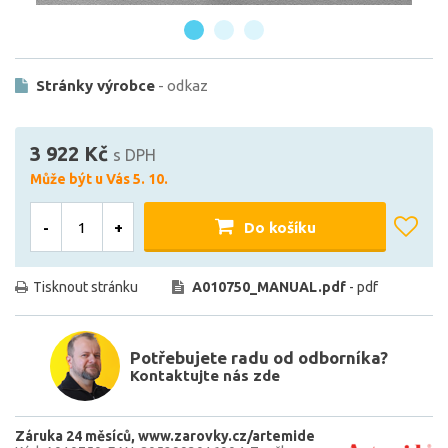
Stránky výrobce
- odkaz
3 922 Kč
s DPH
Může být u Vás 5. 10.
-
+
Do košíku
Tisknout stránku
A010750_MANUAL.pdf
- pdf
Potřebujete radu od odborníka?
Kontaktujte nás zde
Záruka 24 měsíců
www.zarovky.cz/artemide