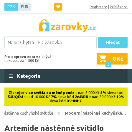
CZK
EUR
Registrace
|
Přihlásit se
Hledat
Pro
dopravu zdarma
zbývá
0 Kč
nakoupit za 1 500 Kč
0
Kategorie
Získejte více světla za méně peněz
:: nad 5 000 Kč
5%
sleva kód
54UQD4
:: nad 10 000 Kč
7%
sleva kód
2c43RR
:: nad 20 000 Kč
10%
sleva kód
R9HNHG
Nástěnná kuchyňská svítidla
Moderní nástěnná kuchyňská…
Artemide nástěnné svítidlo