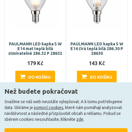
PAULMANN LED kapka 5 W
PAULMANN LED kapka 5 W
E14 mat teplá bílá
E14 čirá teplá bílá 286.30 P
stmívatelné 286.32 P 28632
28630
179 Kč
143 Kč
DO KOŠÍKU
DO KOŠÍKU
Než budete pokračovat
Může být u Vás 19. 8.
Může být u Vás 19. 8.
Snažíme se náš web neustále vylepšovat. A k tomu potřebujeme
data. Sbíráme je
pomocí cookies
, které nám pomáhají analyzovat
návštěvnost a následně přizpůsobit obsah a reklamu. Pokud se
E
E
sběrem cookies nesouhlasíte, klikněte
zde
.