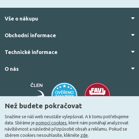
Vše o nákupu
Obchodní informace
Technické informace
O nás
Než budete pokračovat
Snažíme se náš web neustále vylepšovat. A k tomu potřebujeme
data. Sbíráme je
pomocí cookies
, které nám pomáhají analyzovat
© 2010–2026 Všechna práva vyhrazena.
žárovky.cz
návštěvnost a následně přizpůsobit obsah a reklamu. Pokud se
Vytvořilo
FEO.cz
sběrem cookies nesouhlasíte, klikněte
zde
.