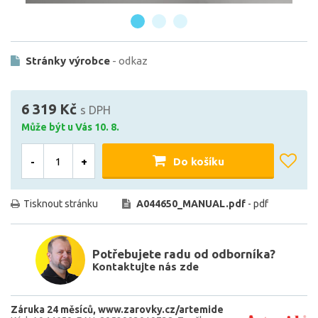
Stránky výrobce
- odkaz
6 319 Kč
s DPH
Může být u Vás 10. 8.
-
+
Do košíku
Tisknout stránku
A044650_MANUAL.pdf
- pdf
Potřebujete radu od odborníka?
Kontaktujte nás zde
Záruka 24 měsíců
www.zarovky.cz/artemide