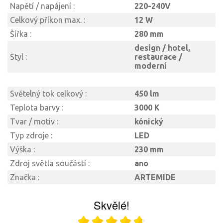
Napětí / napájení :
220-240V
Celkový příkon max. :
12 W
Šířka :
280 mm
design / hotel,
Styl :
restaurace /
moderní
Světelný tok celkový :
450 lm
Teplota barvy :
3000 K
Tvar / motiv :
kónický
Typ zdroje :
LED
Výška :
230 mm
Zdroj světla součástí :
ano
Značka :
ARTEMIDE