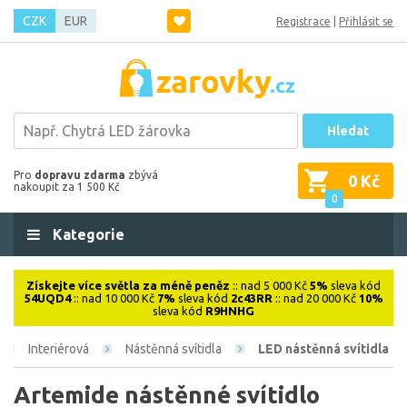
CZK
EUR
Registrace
|
Přihlásit se
Hledat
Pro
dopravu zdarma
zbývá
0 Kč
nakoupit za 1 500 Kč
0
Kategorie
Získejte více světla za méně peněz
:: nad 5 000 Kč
5%
sleva kód
54UQD4
:: nad 10 000 Kč
7%
sleva kód
2c43RR
:: nad 20 000 Kč
10%
sleva kód
R9HNHG
Interiérová
Nástěnná svítidla
LED nástěnná svítidla
Artemide nástěnné svítidlo