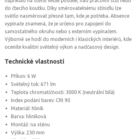
například na stěnu vedle postele, nad pracovní stůl nebo
do čtecího koutku. Díky směrovatelnému stínidlu lze
světlo nasměrovat přesně tam, kde je potřeba. Absence
vypínače znamená, že je určeno pro zapojení do
samostatného okruhu nebo s externím vypínačem.
Výborně se hodí do moderních i klasických interiérů, kde
oceníte kvalitní světelný výkon a nadčasový design.
Technické vlastnosti
Příkon: 6 W
Světelný tok: 671 lm
Teplota chromatičnosti: 3000 K (neutrální bílá)
Index podání barev: CRI 90
Materiál: hliník
Barva: hliníková
Montáž: na stěnu
Výška: 230 mm