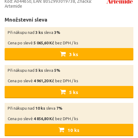
Kód: A044650
EAN: 8052993019738
Značka:
Artemide
Množstevní sleva
Při nákupu nad
3 ks
sleva
3%
Cena po slevě
5 065,60 Kč
bez DPH / ks
3 ks
Při nákupu nad
5 ks
sleva
5%
Cena po slevě
4 961,20 Kč
bez DPH / ks
5 ks
Při nákupu nad
10 ks
sleva
7%
Cena po slevě
4 856,80 Kč
bez DPH / ks
10 ks