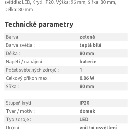
svítidla: LED, Krytí: IP20, Výška: 96 mm, Šířka: 80 mm,
Délka: 80 mm
Technické parametry
Barva :
zelená
Barva světla :
teplá bílá
Délka :
80 mm
Napětí / napájení :
baterie
Počet světelných zdrojů :
1
Celkový příkon max. :
0.06 W
Šířka :
80 mm
Stupeň krytí :
IP20
Tvar / motiv :
domek
Typ zdroje :
LED
Určení :
vnitřní osvětlení