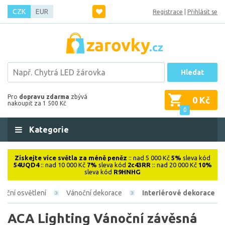
CZK
EUR
Registrace
|
Přihlásit se
Hledat
Pro
dopravu zdarma
zbývá
0 Kč
nakoupit za 1 500 Kč
0
Kategorie
Získejte více světla za méně peněz
:: nad 5 000 Kč
5%
sleva kód
54UQD4
:: nad 10 000 Kč
7%
sleva kód
2c43RR
:: nad 20 000 Kč
10%
sleva kód
R9HNHG
noční osvětlení
Vánoční dekorace
Interiérové dekorace
ACA Lighting Vánoční závěsná