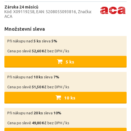
Záruka 24 měsíců
Kód: X09119258
EAN: 5208055093816
Značka:
ACA
Množstevní sleva
Při nákupu nad
5 ks
sleva
5%
Cena po slevě
52,60 Kč
bez DPH / ks
5 ks
Při nákupu nad
10 ks
sleva
7%
Cena po slevě
51,50 Kč
bez DPH / ks
10 ks
Při nákupu nad
20 ks
sleva
10%
Cena po slevě
49,80 Kč
bez DPH / ks