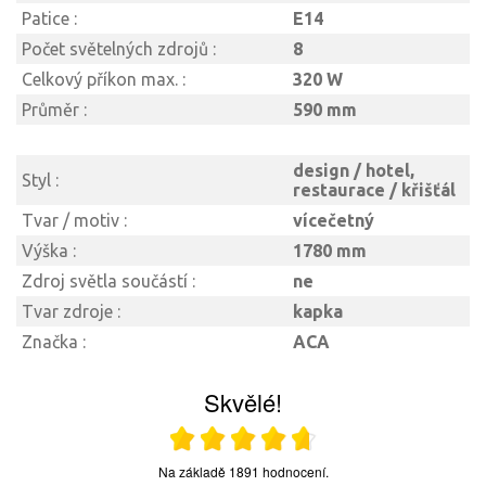
Patice :
E14
Počet světelných zdrojů :
8
Celkový příkon max. :
320 W
Průměr :
590 mm
design / hotel,
Styl :
restaurace / křišťál
Tvar / motiv :
vícečetný
Výška :
1780 mm
Zdroj světla součástí :
ne
Tvar zdroje :
kapka
Značka :
ACA