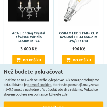
ACA Lighting Crystal
OSRAM LED STAR+ CL P
závěsné svítidlo
Act&Rel FIL 44 non-dim
BLK80383PCC
4W/827 E14
3 600 Kč
196 Kč
DO KOŠÍKU
DO KOŠÍKU
Než budete pokračovat
Může být u Vás 20. 8.
Může být u Vás 17. 8.
Snažíme se náš web neustále vylepšovat. A k tomu potřebujeme
data. Sbíráme je
pomocí cookies
, které nám pomáhají analyzovat
návštěvnost a následně přizpůsobit obsah a reklamu. Pokud se
E
sběrem cookies nesouhlasíte, klikněte
zde
.