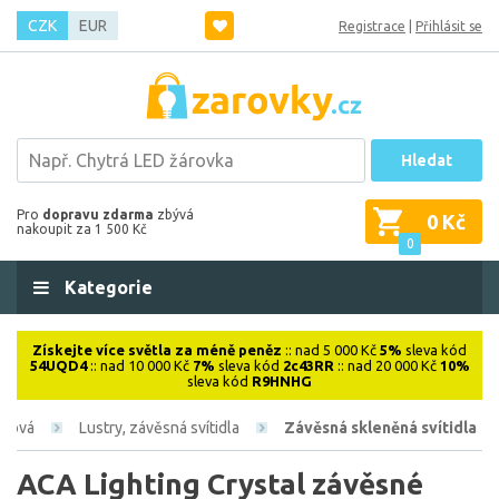
CZK
EUR
Registrace
|
Přihlásit se
Hledat
Pro
dopravu zdarma
zbývá
0 Kč
nakoupit za 1 500 Kč
0
Kategorie
Získejte více světla za méně peněz
:: nad 5 000 Kč
5%
sleva kód
54UQD4
:: nad 10 000 Kč
7%
sleva kód
2c43RR
:: nad 20 000 Kč
10%
sleva kód
R9HNHG
iérová
Lustry, závěsná svítidla
Závěsná skleněná svítidla
ACA Lighting Crystal závěsné