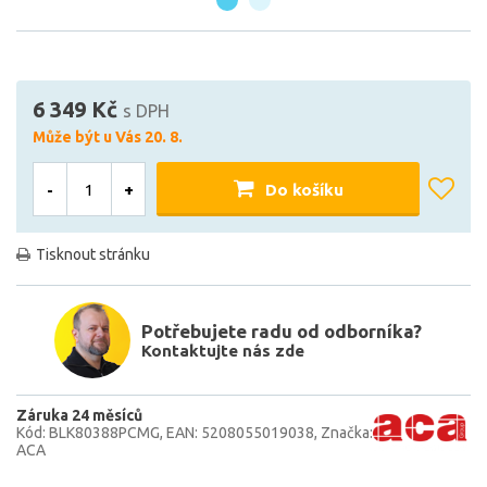
6 349 Kč
s DPH
Může být u Vás 20. 8.
-
+
Do košíku
Tisknout stránku
Potřebujete radu od odborníka?
Kontaktujte nás zde
Záruka 24 měsíců
Kód: BLK80388PCMG
EAN: 5208055019038
Značka:
ACA