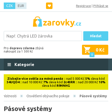
CZK
EUR
Registrace
|
Přihlásit se
Hledat
Pro
dopravu zdarma
zbývá
0 Kč
nakoupit za 1 500 Kč
0
Kategorie
Získejte více světla za méně peněz
:: nad 5 000 Kč
5%
sleva kód
54UQD4
:: nad 10 000 Kč
7%
sleva kód
2c43RR
:: nad 20 000 Kč
10%
sleva kód
R9HNHG
e místnosti
Osvětlení obývacího pokoje
Pásové systémy
Pásové systémy