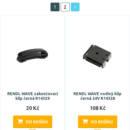
1
2
Vystaveno na showroomu
ano
Prodloužená záruka
5 let
Značka
RENDL WAVE zakončovací
RENDL WAVE vodivý klip
PAULMANN
klip černá R14329
černá 24V R14328
RED - DESIGN RENDL
20 Kč
108 Kč
Celkový příkon max.
DO KOŠÍKU
DO KOŠÍKU