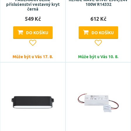
příslušenství vestavný kryt
100W R14332
plast
černá
textil
549 Kč
612 Kč
DO KOŠÍKU
DO KOŠÍKU
Funkce
CCT
stmívání krokově vypínačem
Může být u Vás 17. 8.
Může být u Vás 10. 8.
Styl
moderní
Tvar / motiv
koule
kónický