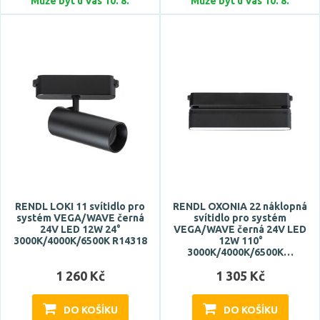
Může být u Vás 10. 8.
Může být u Vás 10. 8.
RENDL LOKI 11 svítidlo pro
RENDL OXONIA 22 náklopná
systém VEGA/WAVE černá
svítidlo pro systém
24V LED 12W 24°
VEGA/WAVE černá 24V LED
3000K/4000K/6500K R14318
12W 110°
3000K/4000K/6500K…
1 260 Kč
1 305 Kč
DO KOŠÍKU
DO KOŠÍKU