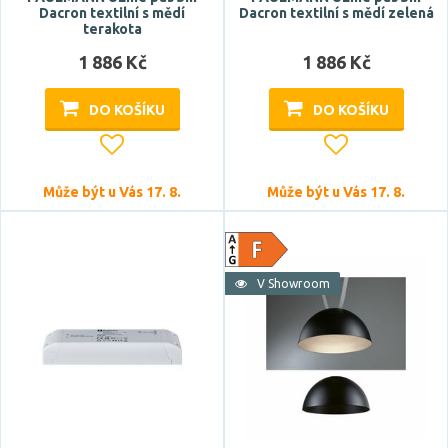
Dacron textilní s mědí
Dacron textilní s mědí zelená
terakota
1 886 Kč
1 886 Kč
DO KOŠÍKU
DO KOŠÍKU
Může být u Vás 17. 8.
Může být u Vás 17. 8.
V Showroom