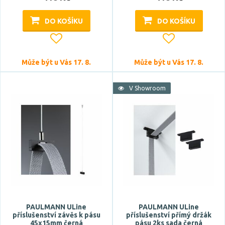
DO KOŠÍKU
DO KOŠÍKU
CRI
Může být u Vás 17. 8.
Může být u Vás 17. 8.
V Showroom
Stmívatelné
ano
Typ zdroje
LED
PAULMANN ULine
PAULMANN ULine
Zdroj světla součástí
příslušenství závěs k pásu
příslušenství přímý držák
45x15mm černá
pásu 2ks sada černá