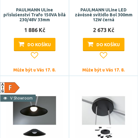
PAULMANN ULine
PAULMANN ULine LED
příslušenství Trafo 150VA bílá
závěsné svítidlo Bol 300mm
230/48V 33mm
12W černá
1 886 Kč
2 673 Kč
DO KOŠÍKU
DO KOŠÍKU
Může být u Vás 17. 8.
Může být u Vás 17. 8.
V Showroom