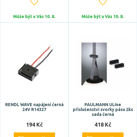
Může být u Vás 10. 8.
Může být u Vás 10. 8.
Počet světelných zdrojů
Napětí / napájení
24V DC
RENDL WAVE napájení černá
PAULMANN ULine
48V DC
24V R14327
příslušenství svorky pásu 2ks
sada černá
220-240V (48V DC)
194 Kč
418 Kč
220-240V