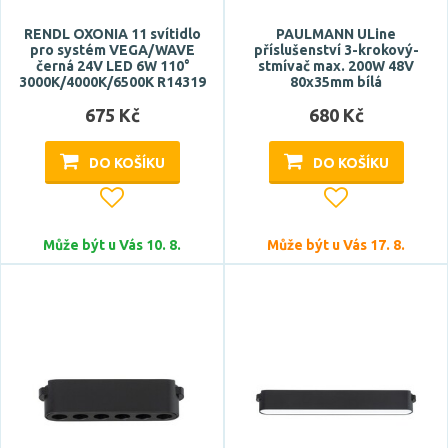
kulatý
RENDL OXONIA 11 svítidlo
PAULMANN ULine
podlouhlý
pro systém VEGA/WAVE
příslušenství 3-krokový-
černá 24V LED 6W 110°
polokoule
stmívač max. 200W 48V
3000K/4000K/6500K R14319
80x35mm bílá
675 Kč
680 Kč
Stupeň krytí
DO KOŠÍKU
DO KOŠÍKU
IP20
Průměr
Může být u Vás 10. 8.
Může být u Vás 17. 8.
Výška