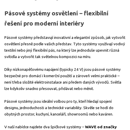
Pásové systémy osvětlení – flexibilní
řešení pro moderní interiéry
Pásové systémy představují inovativní a elegantní způsob, jak vytvořit
osvětlení přesně podle vašich představ. Tyto systémy využívají vodivý
textilní nebo jiný flexibilní pás, na který lze jednoduše upevnit různá
svítidla a vytvořit tak světelnou kompozici na míru.
Díky nízkonapěťovému napájení (typicky 24 V) jsou pásové systémy
bezpečné pro domácí i komerční použití a zároveň velmi praktické –
není třeba složité elektroinstalace ani předem daných vývodů. Světla
lze kdykoliv snadno přesouvat, přidávat nebo měnit.
Pásové systémy jsou ideální volbou pro ty, kteří hledají spojení
designu, jednoduchosti a technické variability. Skvěle se hodí do
obytných prostor, kuchyní, kanceláří, showroomů nebo kaváren.
V naší nabídce najdete dva špičkové systémy –
WAVE od značky