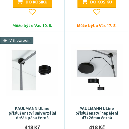
DO KOŠÍKU
DO KOŠÍKU
Barva světla
studená bílá
Může být u Vás 10. 8.
Může být u Vás 17. 8.
studená denní bílá
teplá bílá
V Showroom
Teplota barvy
Světelný tok celkový
PAULMANN ULine
PAULMANN ULine
příslušenství univerzální
příslušenství napájení
držák pásu černá
47x26mm černá
418 Kč
418 Kč