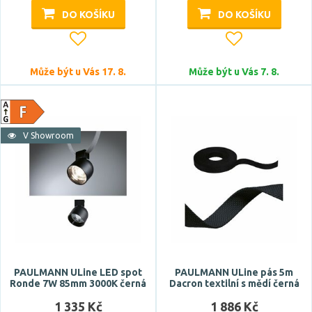
DO KOŠÍKU
DO KOŠÍKU
Může být u Vás 17. 8.
Může být u Vás 7. 8.
V Showroom
PAULMANN ULine LED spot
PAULMANN ULine pás 5m
Ronde 7W 85mm 3000K černá
Dacron textilní s mědí černá
1 335 Kč
1 886 Kč