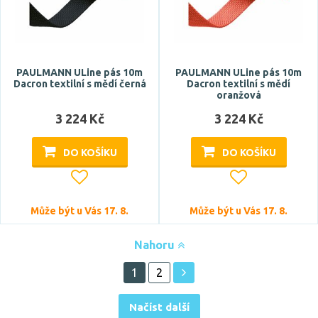
PAULMANN ULine pás 10m
PAULMANN ULine pás 10m
Dacron textilní s mědí černá
Dacron textilní s mědí
oranžová
3 224 Kč
3 224 Kč
DO KOŠÍKU
DO KOŠÍKU
Může být u Vás 17. 8.
Může být u Vás 17. 8.
Nahoru
1
2
Načíst další