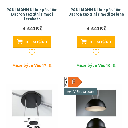
kulatý
PAULMANN ULine pás 10m
PAULMANN ULine pás 10m
podlouhlý
Dacron textilní s mědí
Dacron textilní s mědí zelená
polokoule
terakota
3 224 Kč
3 224 Kč
Stupeň krytí
DO KOŠÍKU
DO KOŠÍKU
IP20
Průměr
Může být u Vás 17. 8.
Může být u Vás 10. 8.
V Showroom
Výška