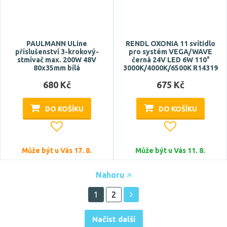
PAULMANN ULine
RENDL OXONIA 11 svítidlo
příslušenství 3-krokový-
pro systém VEGA/WAVE
stmívač max. 200W 48V
černá 24V LED 6W 110°
80x35mm bílá
3000K/4000K/6500K R14319
680 Kč
675 Kč
DO KOŠÍKU
DO KOŠÍKU
Může být u Vás 17. 8.
Může být u Vás 11. 8.
Nahoru
1
2
Načíst další