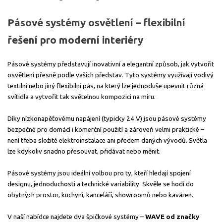
Pásové systémy osvětlení – flexibilní
řešení pro moderní interiéry
Pásové systémy představují inovativní a elegantní způsob, jak vytvořit
osvětlení přesně podle vašich představ. Tyto systémy využívají vodivý
textilní nebo jiný flexibilní pás, na který lze jednoduše upevnit různá
svítidla a vytvořit tak světelnou kompozici na míru.
Díky nízkonapěťovému napájení (typicky 24 V) jsou pásové systémy
bezpečné pro domácí i komerční použití a zároveň velmi praktické –
není třeba složité elektroinstalace ani předem daných vývodů. Světla
lze kdykoliv snadno přesouvat, přidávat nebo měnit.
Pásové systémy jsou ideální volbou pro ty, kteří hledají spojení
designu, jednoduchosti a technické variability. Skvěle se hodí do
obytných prostor, kuchyní, kanceláří, showroomů nebo kaváren.
V naší nabídce najdete dva špičkové systémy –
WAVE od značky