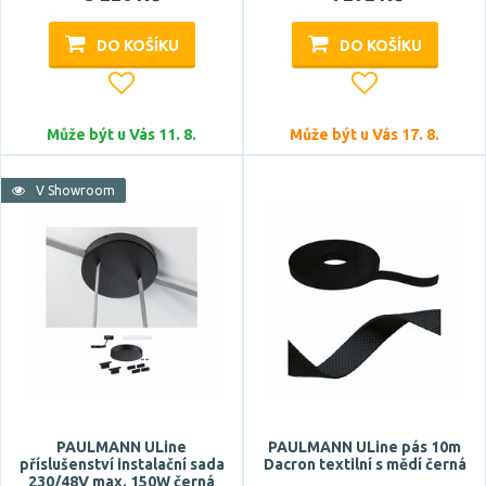
DO KOŠÍKU
DO KOŠÍKU
CRI
Může být u Vás 11. 8.
Může být u Vás 17. 8.
V Showroom
Stmívatelné
ano
Typ zdroje
LED
PAULMANN ULine
PAULMANN ULine pás 10m
Zdroj světla součástí
příslušenství instalační sada
Dacron textilní s mědí černá
230/48V max. 150W černá