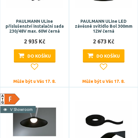
PAULMANN ULine
PAULMANN ULine LED
příslušenství instalační sada
závěsné svítidlo Bol 300mm
Šířka
230/48V max. 60W černá
12W černá
2 935 Kč
2 673 Kč
DO KOŠÍKU
DO KOŠÍKU
Délka
Může být u Vás 17. 8.
Může být u Vás 17. 8.
V Showroom