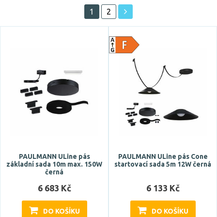
1
2
Vystaveno na showroomu
ano
Prodloužená záruka
5 let
Značka
PAULMANN ULine pás
PAULMANN ULine pás Cone
PAULMANN
základní sada 10m max. 150W
startovací sada 5m 12W černá
černá
RED - DESIGN RENDL
6 683 Kč
6 133 Kč
Celkový příkon max.
DO KOŠÍKU
DO KOŠÍKU