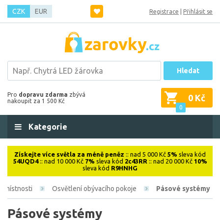
CZK
EUR
Registrace
|
Přihlásit se
Hledat
Pro
dopravu zdarma
zbývá
0 Kč
nakoupit za 1 500 Kč
0
Kategorie
Získejte více světla za méně peněz
:: nad 5 000 Kč
5%
sleva kód
54UQD4
:: nad 10 000 Kč
7%
sleva kód
2c43RR
:: nad 20 000 Kč
10%
sleva kód
R9HNHG
e místnosti
Osvětlení obývacího pokoje
Pásové systémy
Pásové systémy