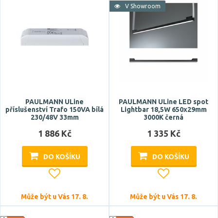
V Showroom
PAULMANN ULine
PAULMANN ULine LED spot
příslušenství Trafo 150VA bílá
Lightbar 18,5W 650x29mm
230/48V 33mm
3000K černá
1 886 Kč
1 335 Kč
DO KOŠÍKU
DO KOŠÍKU
Může být u Vás 17. 8.
Může být u Vás 17. 8.