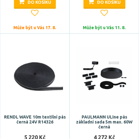
DO KOŠÍKU
DO KOŠÍKU
Barva světla
studená bílá
Může být u Vás 17. 8.
Může být u Vás 11. 8.
studená denní bílá
teplá bílá
Teplota barvy
Světelný tok celkový
RENDL WAVE 10m textilní pás
PAULMANN ULine pás
černá 24V R14326
základní sada 5m max. 60W
černá
5 220 Kč
4 272 Kč