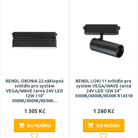
RENDL OXONIA 22 náklopná
RENDL LOKI 11 svítidlo pro
svítidlo pro systém
systém VEGA/WAVE černá
VEGA/WAVE černá 24V LED
24V LED 12W 24°
12W 110°
3000K/4000K/6500K R14318
3000K/4000K/6500K…
1 305 Kč
1 260 Kč
DO KOŠÍKU
DO KOŠÍKU