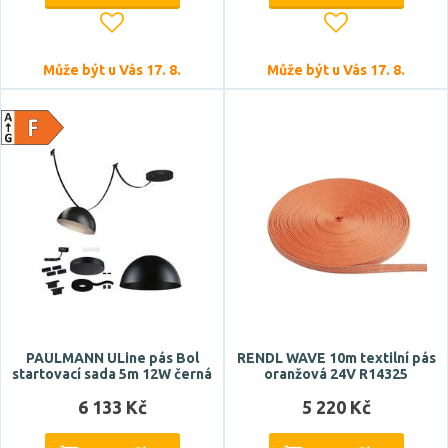
Může být u Vás 17. 8.
Může být u Vás 17. 8.
Počet světelných zdrojů
Napětí / napájení
24V DC
48V DC
PAULMANN ULine pás Bol
RENDL WAVE 10m textilní pás
startovací sada 5m 12W černá
oranžová 24V R14325
220-240V (48V DC)
6 133 Kč
5 220 Kč
220-240V