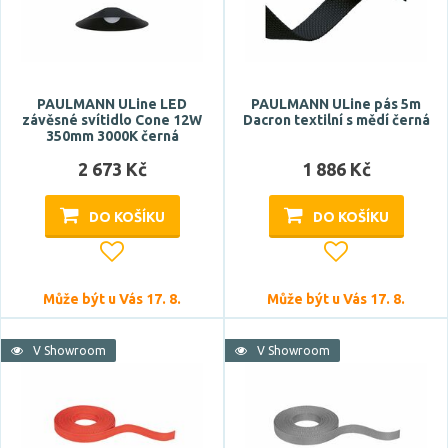
PAULMANN ULine LED
PAULMANN ULine pás 5m
závěsné svítidlo Cone 12W
Dacron textilní s mědí černá
350mm 3000K černá
2 673 Kč
1 886 Kč
DO KOŠÍKU
DO KOŠÍKU
Může být u Vás 17. 8.
Může být u Vás 17. 8.
V Showroom
V Showroom