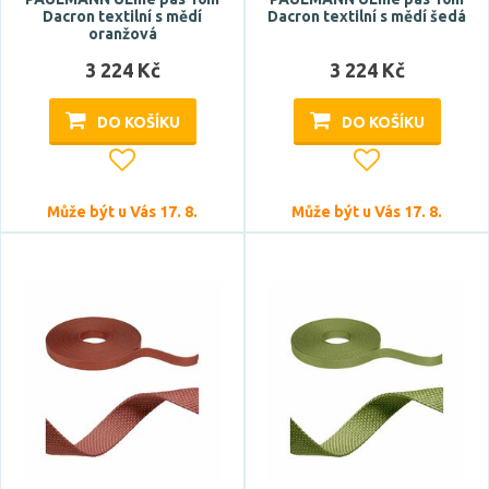
Dacron textilní s mědí
Dacron textilní s mědí šedá
plast
oranžová
textil
3 224 Kč
3 224 Kč
DO KOŠÍKU
DO KOŠÍKU
Funkce
CCT
stmívání krokově vypínačem
Může být u Vás 17. 8.
Může být u Vás 17. 8.
Styl
moderní
Tvar / motiv
koule
kónický