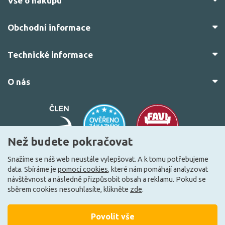
Vše o nákupu
Obchodní informace
Technické informace
O nás
Než budete pokračovat
Snažíme se náš web neustále vylepšovat. A k tomu potřebujeme
data. Sbíráme je
pomocí cookies
, které nám pomáhají analyzovat
© 2010–2026 Všechna práva vyhrazena.
žárovky.cz
návštěvnost a následně přizpůsobit obsah a reklamu. Pokud se
Vytvořilo
FEO.cz
sběrem cookies nesouhlasíte, klikněte
zde
.
Povolit vše