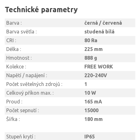
Technické parametry
Barva :
černá / červená
Barva světla :
studená bílá
CRI :
80 Ra
Délka :
225 mm
Hmotnost :
888 g
Kolekce :
FREE WORK
Napětí / napájení :
220-240V
Počet světelných zdrojů :
1
Celkový příkon max. :
10 W
Proud :
165 mA
Počet sepnutí :
15000
Šířka :
180 mm
Stupeň krytí :
IP65