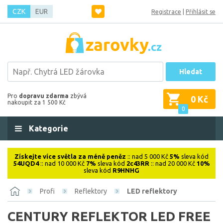
CZK
EUR
Registrace
|
Přihlásit se
Hledat
Pro
dopravu zdarma
zbývá
0 Kč
nakoupit za 1 500 Kč
0
Kategorie
Získejte více světla za méně peněz
:: nad 5 000 Kč
5%
sleva kód
54UQD4
:: nad 10 000 Kč
7%
sleva kód
2c43RR
:: nad 20 000 Kč
10%
sleva kód
R9HNHG
Profi
Reflektory
LED reflektory
CENTURY REFLEKTOR LED FREE