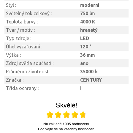
Styl :
moderní
Světelný tok celkový :
750 lm
Teplota barvy :
4000 K
Tvar / motiv :
hranatý
Typ zdroje :
LED
Úhel vyzařování :
120 °
Výška :
36 mm
Zdroj světla součástí :
ano
Průměrná životnost :
35000 h
Značka :
CENTURY
Třída ochrany :
I