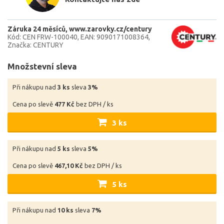
Záruka 24 měsíců
www.zarovky.cz/century
Kód: CEN FRW-100040
EAN: 9090171008364
Značka: CENTURY
Množstevní sleva
Při nákupu nad
3 ks
sleva
3%
Cena po slevě
477 Kč
bez DPH / ks
3 ks
Při nákupu nad
5 ks
sleva
5%
Cena po slevě
467,10 Kč
bez DPH / ks
5 ks
Při nákupu nad
10 ks
sleva
7%