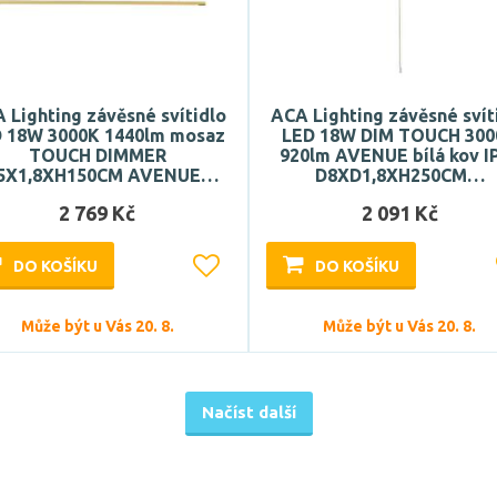
 Lighting závěsné svítidlo
ACA Lighting závěsné svít
 18W 3000K 1440lm mosaz
LED 18W DIM TOUCH 300
TOUCH DIMMER
920lm AVENUE bílá kov I
5X1,8XH150CM AVENUE…
D8XD1,8XH250CM…
2 769 Kč
2 091 Kč
DO KOŠÍKU
DO KOŠÍKU
Může být u Vás 20. 8.
Může být u Vás 20. 8.
Načíst další