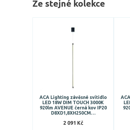
Ze stejné kolekce
ACA Lighting závěsné svítidlo
ACA 
LED 18W DIM TOUCH 3000K
LE
920lm AVENUE černá kov IP20
92
D8XD1,8XH250CM…
2 091 Kč