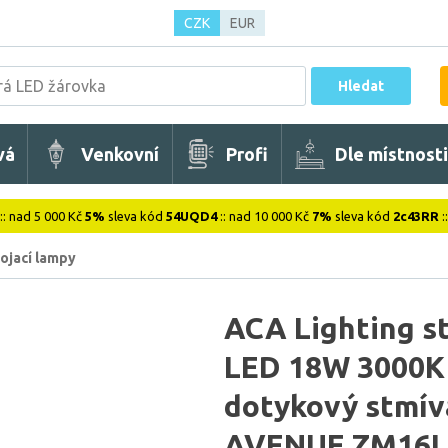
CZK
EUR
Hledat
vá
Venkovní
Profi
Dle místnosti
:: nad 5 000 Kč
5%
sleva kód
54UQD4
:: nad 10 000 Kč
7%
sleva kód
2c43RR
:
ojací lampy
ACA Lighting s
LED 18W 3000K 
dotykový stmí
AVENUE ZM16L