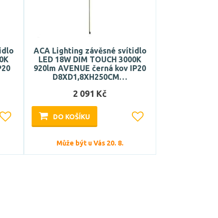
idlo
ACA Lighting závěsné svítidlo
0K
LED 18W DIM TOUCH 3000K
P20
920lm AVENUE černá kov IP20
D8XD1,8XH250CM…
2 091 Kč
DO KOŠÍKU
Může být u Vás 20. 8.