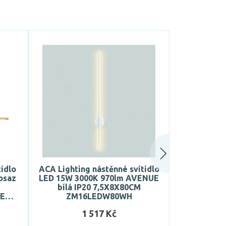
idlo
ACA Lighting nástěnné svítidlo
ACA Light
osaz
LED 15W 3000K 970lm AVENUE
LIGHTIN
bílá IP20 7,5X8X80CM
1440LM bí
UE…
ZM16LEDW80WH
stmí
1 517 Kč