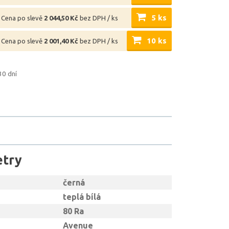
5 ks
Cena po slevě
2 044,50 Kč
bez DPH / ks
10 ks
Cena po slevě
2 001,40 Kč
bez DPH / ks
30 dní
etry
černá
teplá bílá
80 Ra
Avenue