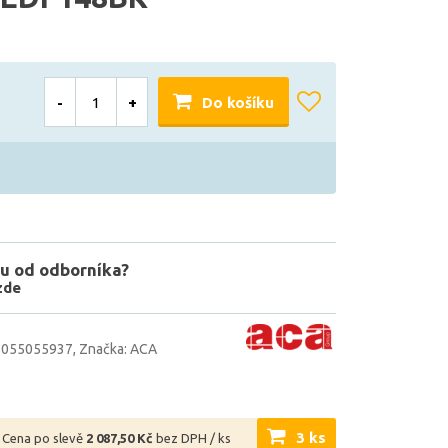
-
+
Do košíku
u od odborníka?
zde
8055055937
Značka: ACA
3 ks
Cena po slevě
2 087,50 Kč
bez DPH / ks