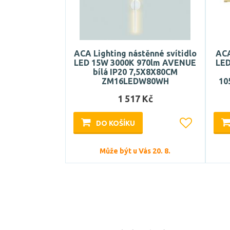
ACA Lighting nástěnné svítidlo
ACA
LED 15W 3000K 970lm AVENUE
LED
bílá IP20 7,5X8X80CM
ZM16LEDW80WH
10
1 517 Kč
DO KOŠÍKU
Může být u Vás 20. 8.