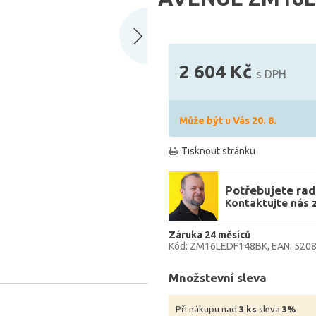
2 604 Kč
s DPH
Může být u Vás 20. 8.
Tisknout stránku
Potřebujete rad
Kontaktujte nás 
Záruka 24 měsíců
Kód: ZM16LEDF148BK
EAN: 520
Množstevní sleva
Při nákupu nad
3 ks
sleva
3%