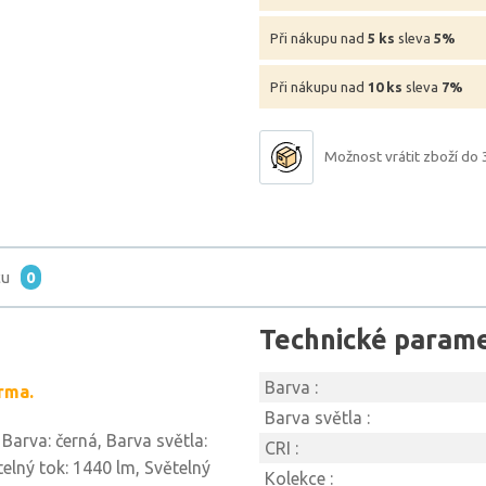
Při nákupu nad
5 ks
sleva
5%
Při nákupu nad
10 ks
sleva
7%
Možnost vrátit zboží do 
tu
0
Technické param
Barva :
rma.
Barva světla :
 Barva: černá, Barva světla:
CRI :
telný tok: 1440 lm, Světelný
Kolekce :