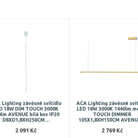
Lighting závěsné svítidlo
ACA Lighting závěsné svít
D 18W DIM TOUCH 3000K
LED 18W 3000K 1440lm m
0lm AVENUE bílá kov IP20
TOUCH DIMMER
D8XD1,8XH250CM…
105X1,8XH150CM AVEN
2 091 Kč
2 769 Kč