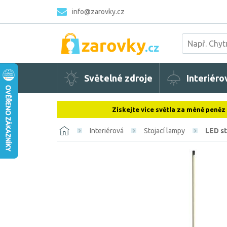
info@zarovky.cz
Světelné zdroje
Interiéro
Získejte více světla za méně peněz
Interiérová
Stojací lampy
LED st