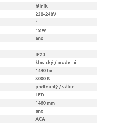
hliník
220-240V
1
18 W
ano
IP20
klasický / moderní
1440 lm
3000 K
podlouhlý / válec
LED
1460 mm
ano
ACA