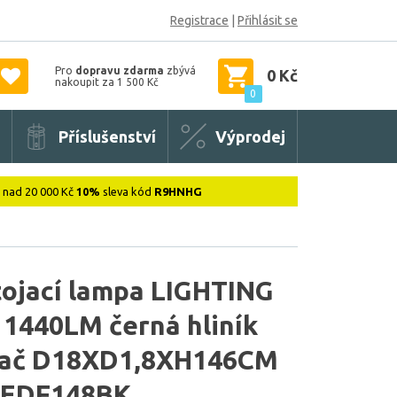
Registrace
|
Přihlásit se
Pro
dopravu zdarma
zbývá
0 Kč
nakoupit za 1 500 Kč
0
Příslušenství
Výprodej
: nad 20 000 Kč
10%
sleva kód
R9HNHG
tojací lampa LIGHTING
1440LM černá hliník
vač D18XD1,8XH146CM
EDF148BK