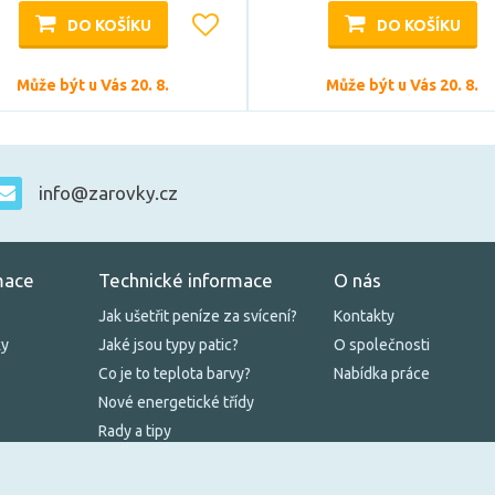
DO KOŠÍKU
DO KOŠÍKU
Může být u Vás 20. 8.
Může být u Vás 20. 8.
info@zarovky.cz
mace
Technické informace
O nás
Jak ušetřit peníze za svícení?
Kontakty
ky
Jaké jsou typy patic?
O společnosti
Co je to teplota barvy?
Nabídka práce
Nové energetické třídy
Rady a tipy
Zásady cookies