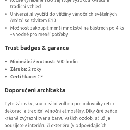
Ručně vyráběné sklo zajišťuje vysokou kvalitu a
tradiční vzhled
Univerzální využití do většiny vánočních světelných
řetězů se závitem E10
Možnost zakoupit menší množství na blistrech po 4 ks
- vhodné pro menší potřeby
Trust badges & garance
Minimální životnost:
500 hodin
Záruka:
2 roky
Certifikace:
CE
Doporučení architekta
Tyto žárovky jsou ideální volbou pro milovníky retro
dekorací a tradiční vánoční atmosféry. Díky čiré baňce
krásně zvýrazní tvar a barvu vašich ozdob, ať už je
použijete v interiéru či exteriéru (v odpovídajících