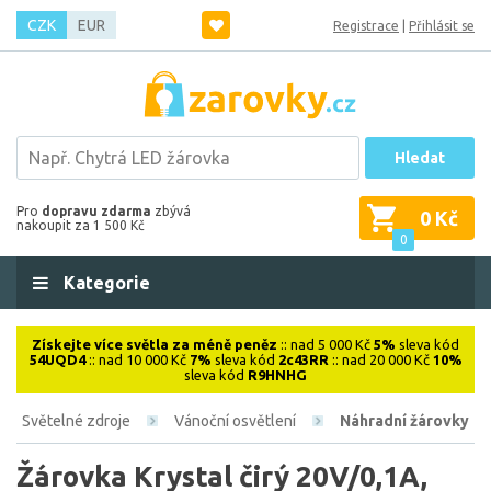
CZK
EUR
Registrace
|
Přihlásit se
Hledat
Pro
dopravu zdarma
zbývá
0 Kč
nakoupit za 1 500 Kč
0
Kategorie
Získejte více světla za méně peněz
:: nad 5 000 Kč
5%
sleva kód
54UQD4
:: nad 10 000 Kč
7%
sleva kód
2c43RR
:: nad 20 000 Kč
10%
sleva kód
R9HNHG
Světelné zdroje
Vánoční osvětlení
Náhradní žárovky
Žárovka Krystal čirý 20V/0,1A,