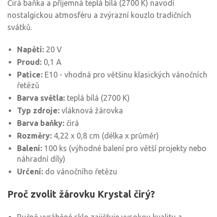
Čirá baňka a příjemná teplá bílá (2700 K) navodí
nostalgickou atmosféru a zvýrazní kouzlo tradičních
svátků.
Napětí:
20 V
Proud:
0,1 A
Patice:
E10 - vhodná pro většinu klasických vánočních
řetězů
Barva světla:
teplá bílá (2700 K)
Typ zdroje:
vláknová žárovka
Barva baňky:
čirá
Rozměry:
4,22 x 0,8 cm (délka x průměr)
Balení:
100 ks (výhodné balení pro větší projekty nebo
náhradní díly)
Určení:
do vánočního řetězu
Proč zvolit žárovku Krystal čirý?