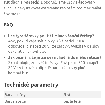
svítidlech a řetězech). Doporučujeme vždy skladovat v
suchu a nevystavovat extrémním teplotám pro maximální
životnost.
FAQ
Lze tyto žárovky použít i mimo vánoční řetězy?
Ano, pokud vaše svítidlo využívá patici E10 a
odpovídající napětí 20 V, lze žárovky využít i v dalších
dekorativních svítidlech.
Jak poznám, že je žárovka vhodná do mého řetězu?
Zkontrolujte, zda váš řetěz využívá patici E10 a napětí
20 V - v takovém případě budou žárovky plně
kompatibilní.
Technické parametry
Barva baňky :
čirá
Barva světla :
teplá bílá