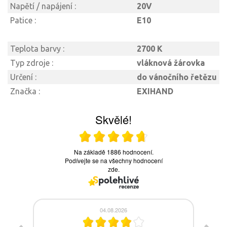
Napětí / napájení :
20V
Patice :
E10
Teplota barvy :
2700 K
Typ zdroje :
vláknová žárovka
Určení :
do vánočního řetězu
Značka :
EXIHAND