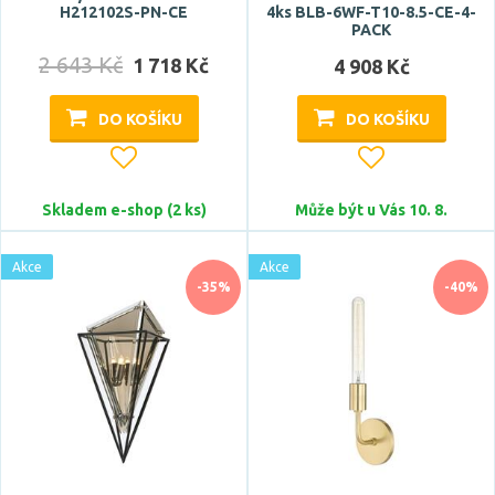
H212102S-PN-CE
4ks BLB-6WF-T10-8.5-CE-4-
PACK
2 643 Kč
1 718 Kč
4 908 Kč
DO KOŠÍKU
DO KOŠÍKU
Skladem e-shop (2 ks)
Může být u Vás 10. 8.
Akce
Akce
-35%
-40%