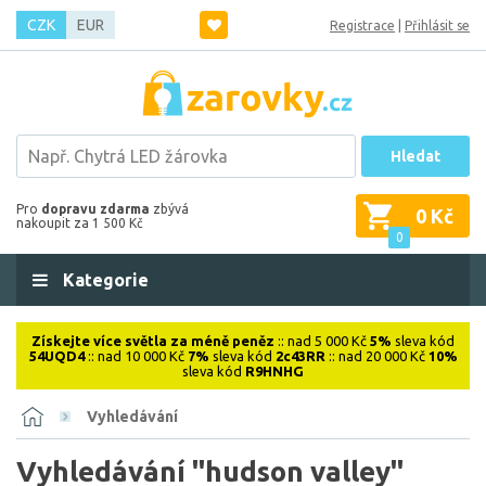
CZK
EUR
Registrace
|
Přihlásit se
Hledat
Pro
dopravu zdarma
zbývá
0 Kč
nakoupit za 1 500 Kč
0
Kategorie
Získejte více světla za méně peněz
:: nad 5 000 Kč
5%
sleva kód
54UQD4
:: nad 10 000 Kč
7%
sleva kód
2c43RR
:: nad 20 000 Kč
10%
sleva kód
R9HNHG
Vyhledávání
Vyhledávání "hudson valley"