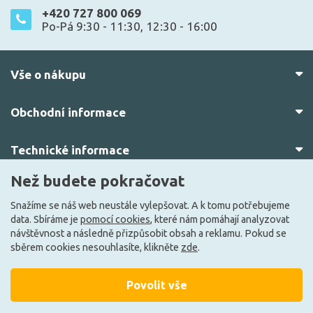
+420 727 800 069
Po-Pá 9:30 - 11:30, 12:30 - 16:00
Vše o nákupu
Obchodní informace
Technické informace
Než budete pokračovat
O nás
Snažíme se náš web neustále vylepšovat. A k tomu potřebujeme
data. Sbíráme je
pomocí cookies
, které nám pomáhají analyzovat
návštěvnost a následně přizpůsobit obsah a reklamu. Pokud se
sběrem cookies nesouhlasíte, klikněte
zde
.
Povolit vše