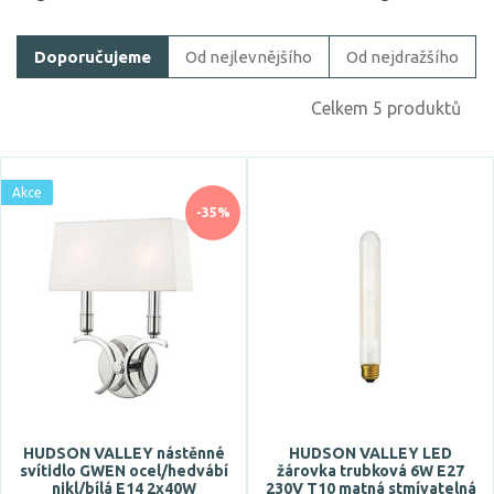
Doporučujeme
Od nejlevnějšího
Od nejdražšího
Celkem 5 produktů
Akce
-35%
HUDSON VALLEY nástěnné
HUDSON VALLEY LED
svítidlo GWEN ocel/hedvábí
žárovka trubková 6W E27
nikl/bílá E14 2x40W
230V T10 matná stmívatelná