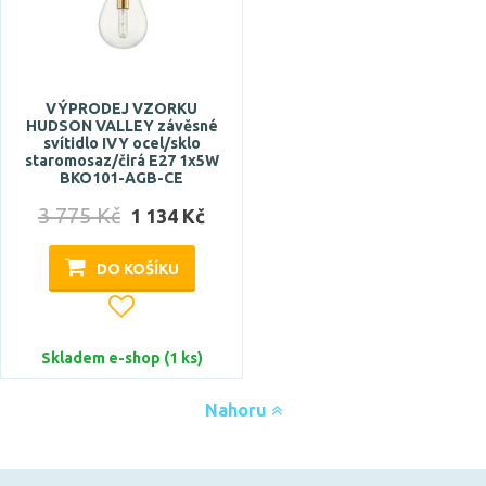
VÝPRODEJ VZORKU
HUDSON VALLEY závěsné
svítidlo IVY ocel/sklo
staromosaz/čirá E27 1x5W
BKO101-AGB-CE
3 775 Kč
1 134 Kč
DO KOŠÍKU
Skladem e-shop (1 ks)
Nahoru