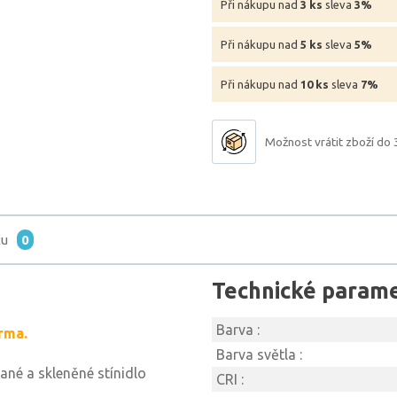
Při nákupu nad
3 ks
sleva
3%
Při nákupu nad
5 ks
sleva
5%
Při nákupu nad
10 ks
sleva
7%
Možnost vrátit zboží do 
tu
0
Technické param
Barva :
rma.
Barva světla :
né a skleněné stínidlo
CRI :