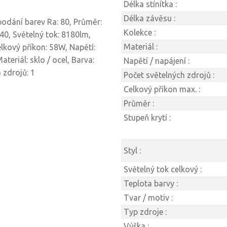
Délka stínítka :
Délka závěsu :
 podání barev Ra: 80, Průměr:
Kolekce :
0, Světelný tok: 8180lm,
Materiál :
elkový příkon: 58W, Napětí:
ateriál: sklo / ocel, Barva:
Napětí / napájení :
 zdrojů: 1
Počet světelných zdrojů :
Celkový příkon max. :
Průměr :
Stupeň krytí :
Styl :
Světelný tok celkový :
Teplota barvy :
Tvar / motiv :
Typ zdroje :
Výška :