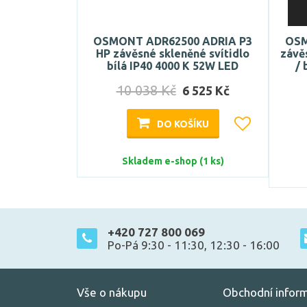
OSMONT ADR62500 ADRIA P3
OSM
HP závěsné skleněné svítidlo
závě
bílá IP40 4000 K 52W LED
/ 
10 038 Kč
6 525 Kč
DO KOŠÍKU
Skladem e-shop (1 ks)
+420 727 800 069
Po-Pá 9:30 - 11:30, 12:30 - 16:00
Vše o nákupu
Obchodní infor