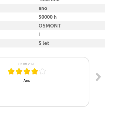
ano
50000 h
OSMONT
I
5 let