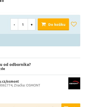
-
+
Do košíku
u od odborníka?
zde
y.cz/osmont
8062774
Značka: OSMONT