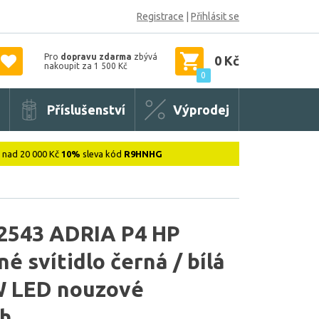
Registrace
|
Přihlásit se
Pro
dopravu zdarma
zbývá
0 Kč
nakoupit za 1 500 Kč
0
Příslušenství
Výprodej
: nad 20 000 Kč
10%
sleva kód
R9HNHG
543 ADRIA P4 HP
é svítidlo černá / bílá
W LED nouzové
 h