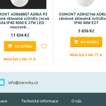
ONT ADR68807 ADRIA P3
OSMONT ADR42166 ADRI
sné skleněné svítidlo černá
závěsné skleněné svítidlo
bílá IP40 4000 K 27W LED
IP40 40W E27
nouzové…
5 656 Kč
11 436 Kč
DO KOŠÍKU
DO KOŠÍKU
Může být u Vás 17. 8.
Může být u Vás 17. 8.
info@zarovky.cz
mace
Technické informace
O nás