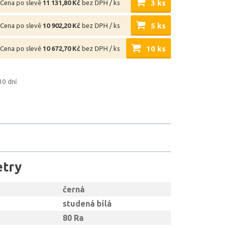
3 ks
Cena po slevě
11 131,80 Kč
bez DPH / ks
5 ks
Cena po slevě
10 902,20 Kč
bez DPH / ks
10 ks
Cena po slevě
10 672,70 Kč
bez DPH / ks
30 dní
etry
černá
studená bílá
80 Ra