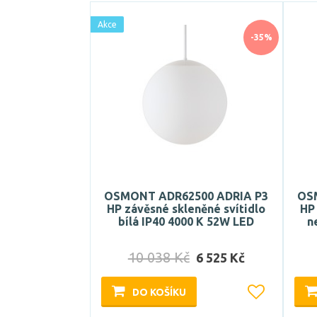
Akce
-35%
OSMONT ADR62500 ADRIA P3
OS
HP závěsné skleněné svítidlo
HP 
bílá IP40 4000 K 52W LED
n
10 038 Kč
6 525 Kč
DO KOŠÍKU