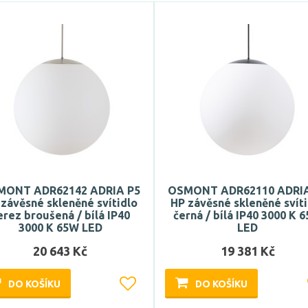
MONT ADR62142 ADRIA P5
OSMONT ADR62110 ADRIA
závěsné skleněné svítidlo
HP závěsné skleněné svít
erez broušená / bílá IP40
černá / bílá IP40 3000 K 
3000 K 65W LED
LED
20 643 Kč
19 381 Kč
DO KOŠÍKU
DO KOŠÍKU