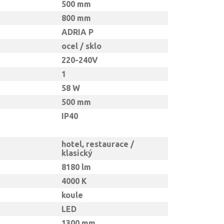
500 mm
800 mm
ADRIA P
ocel / sklo
220-240V
1
58 W
500 mm
IP40
hotel, restaurace /
klasický
8180 lm
4000 K
koule
LED
1300 mm