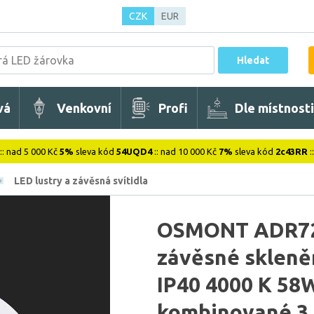
CZK
EUR
Hledat
vá
Venkovní
Profi
Dle místnosti
:: nad 5 000 Kč
5%
sleva kód
54UQD4
:: nad 10 000 Kč
7%
sleva kód
2c43RR
:
LED lustry a závěsná svítidla
OSMONT ADR72
závěsné skleněn
IP40 4000 K 58
kombinované 3