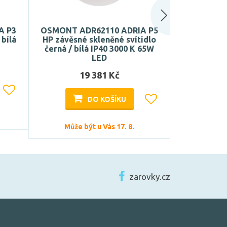
A P3
OSMONT ADR62110 ADRIA P5
OSMONT AD
 bílá
HP závěsné skleněné svítidlo
závěsné skle
černá / bílá IP40 3000 K 65W
leštěná / b
LED
19 381 Kč
DO KOŠÍKU
Může být u Vás 17. 8.
Může b
zarovky.cz