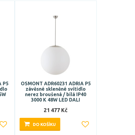
 P5
OSMONT ADR60231 ADRIA P5
idlo
závěsné skleněné svítidlo
65W
nerez broušená / bílá IP40
3000 K 48W LED DALI
21 477 Kč
DO KOŠÍKU